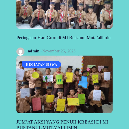
Peringatan Hari Guru di MI Bustanul Muta’allimin
admin
November 26, 2023
KEGIATAN SISWA
JUM’AT AKSI YANG PENUH KREASI DI MI
BUSTANUL MUTA’ALLIMIN